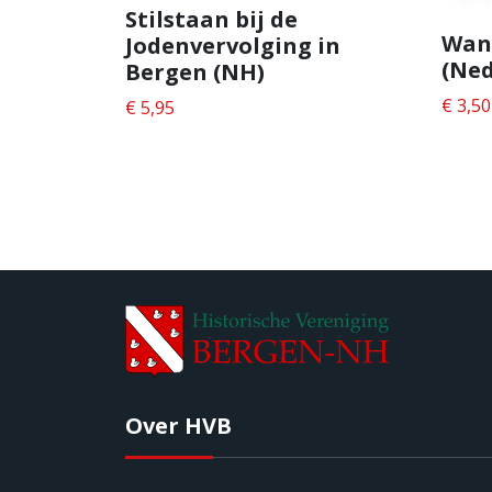
Stilstaan bij de
Wan
Jodenvervolging in
(Ned
Bergen (NH)
€
3,50
€
5,95
Over HVB