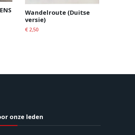
GENS
Wandelroute (Duitse
versie)
€
2,50
oor onze leden