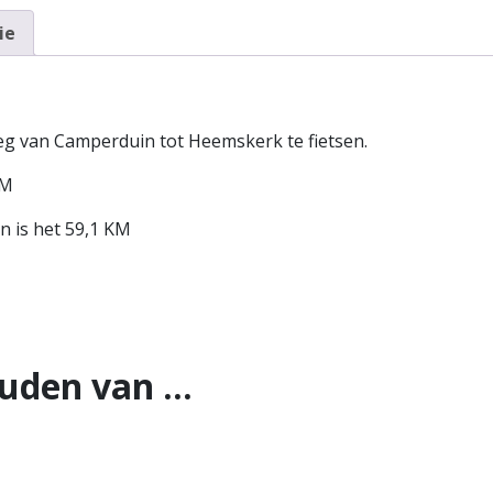
ie
eg van Camperduin tot Heemskerk te fietsen.
KM
n is het 59,1 KM
ouden van …