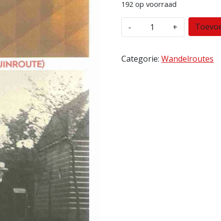
192 op voorraad
HERENWEG
Toevo
-
+
ROUTE
kaart
aantal
Categorie:
Wandelroutes