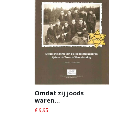
Omdat zij joods
waren…
€
9,95