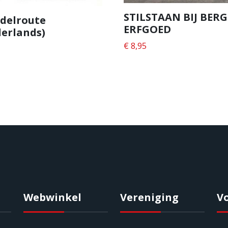
STILSTAAN BIJ BER
delroute
ERFGOED
erlands)
€
8,95
Webwinkel
Vereniging
V