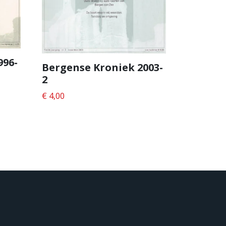
996-
Bergense Kroniek 2003-
2
€
4,00