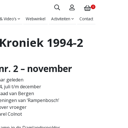
0
 & Video’s
Webwinkel
Activiteiten
Contact
Kroniek 1994-2
 nr. 2 – november
aar geleden
, juli t/m december
raad van Bergen
eningen van ‘Rampenbosch’
over vroeger
arel Colnot
Ramp in de Damlanderpolder