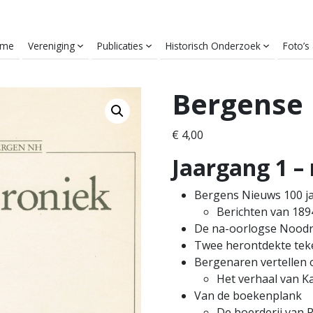
ome
Vereniging
Publicaties
Historisch Onderzoek
Foto’s
Bergense 
€
4,00
Jaargang 1 –
Bergens Nieuws 100 j
Berichten van 1894
De na-oorlogse Nood
Twee herontdekte tek
Bergenaren vertellen 
Het verhaal van K
Van de boekenplank
De boerderij van 