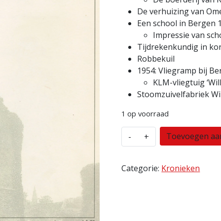
De verhuizing van Om
Een school in Bergen 
Impressie van sch
Tijdrekenkundig in ko
Robbekuil
1954: Vliegramp bij B
KLM-vliegtuig ‘Wi
Stoomzuivelfabriek Wi
1 op voorraad
Bergense
Toevoegen aa
-
+
Kroniek
1994-
2
Categorie:
Kronieken
aantal