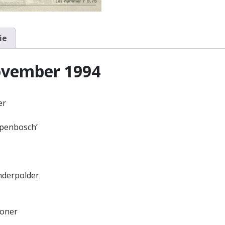
ie
november 1994
er
penbosch’
nderpolder
woner