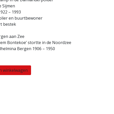
e Sijmen
1922 – 1993
olier en buurtbewoner
rt bestek
ergen aan Zee
llem Bontekoe’ stortte in de Noordzee
lhelmina Bergen 1906 – 1950
n winkelwagen